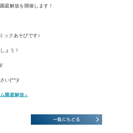
も園庭解放を開催します！
トミックあそびです♪
ましょう！
/
(^^)/
ーム園庭解放』
一覧にもどる