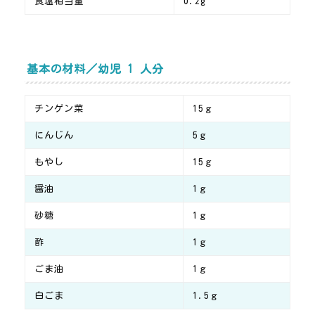
食塩相当量
0.2g
基本の材料／幼児 1 人分
チンゲン菜
15ｇ
にんじん
5ｇ
もやし
15ｇ
醤油
1ｇ
砂糖
1ｇ
酢
1ｇ
ごま油
1ｇ
白ごま
1.5ｇ